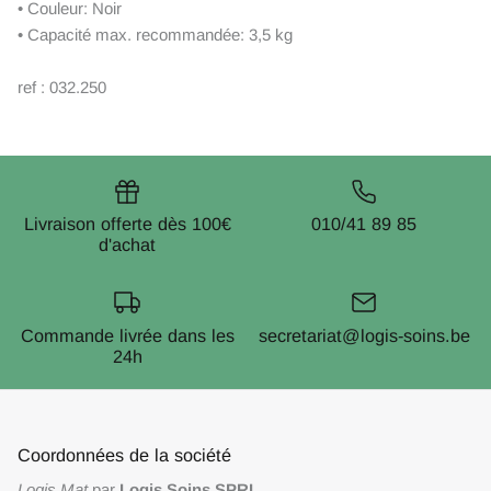
• Couleur: Noir
• Capacité max. recommandée: 3,5 kg
ref : 032.250
Livraison offerte dès 100€
010/41 89 85
d'achat
Commande livrée dans les
secretariat@logis-soins.be
24h
Coordonnées de la société
Logis Mat
par
Logis Soins SPRL