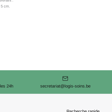
renant :
 5 cm.
les 24h
secretariat@logis-soins.be
Recherche rapide