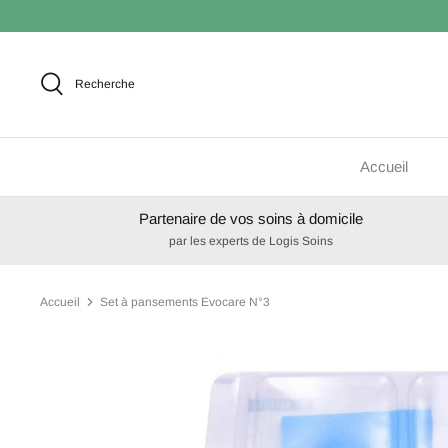
Passer
au
contenu
Recherche
Accueil
Partenaire de vos soins à domicile
par les experts de Logis Soins
Accueil
Set à pansements Evocare N°3